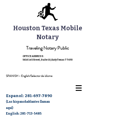
Houston Texas Mobile
Notary
Traveling Notary Public
OFFICE ADDRESS:
5614 1st Street, Suite 10,
Katy Texas 77493
SPANISH - English/Selector de idioma
Espanol:
281-697-7890
(Las hispanohablantes llaman
aquí)
English: 281-713-5485